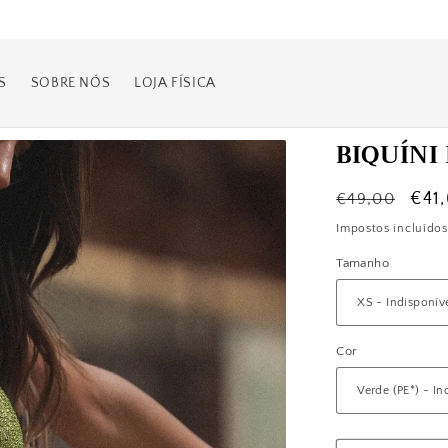
Envios e trocas grátis para Portugal
S
SOBRE NÓS
LOJA FÍSICA
BIQUÍNI
Preço
Pre
€41
€49,00
normal
de
Impostos incluído
sal
Tamanho
Cor