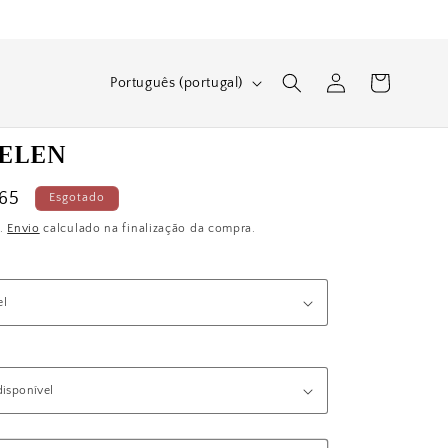
I
Iniciar
Carrinho
Português (portugal)
sessão
d
i
 ELEN
o
m
ço
,65
Esgotado
a
s.
Envio
calculado na finalização da compra.
do