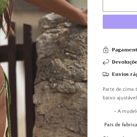
Pagament
Devoluçõe
Envios rá
Parte de cima 
baixo ajustável
- A modelo e
País de fabric