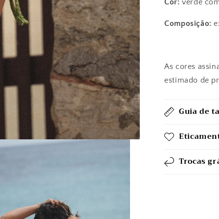
Côr:
verde co
Composição:
e
Forro: 90%
As cores assin
estimado de p
Guia de 
Eticament
Trocas gr