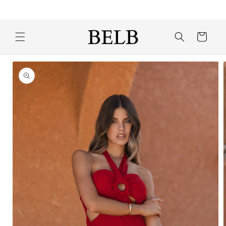
Saltar
Envios e trocas grátis para Portugal
para o
conteúdo
Carrinho
Saltar para
a
informação
do
produto