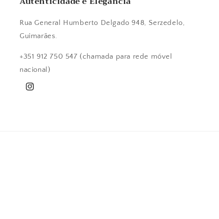
Autenticidade e Elegância
Rua General Humberto Delgado 948, Serzedelo,
Guimarães.
+351 912 750 547 (chamada para rede móvel
nacional)
Instagram
País/região
Idioma
Portugal | EUR €
Português (portugal)
Métodos
de