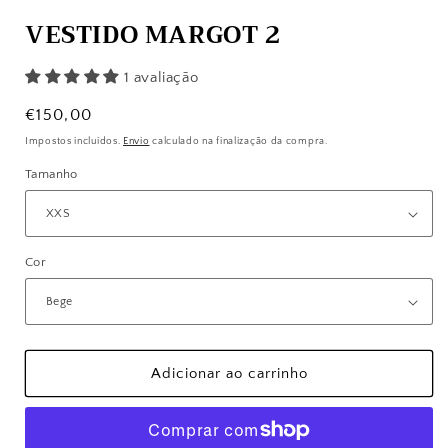
VESTIDO MARGOT 2
1 avaliação
Preço
€150,00
normal
Impostos incluídos.
Envio
calculado na finalização da compra.
Tamanho
Cor
Adicionar ao carrinho