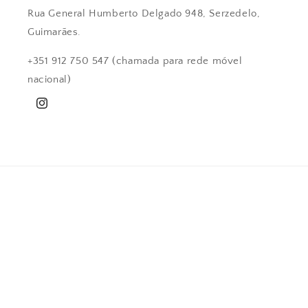
Rua General Humberto Delgado 948, Serzedelo,
Guimarães.
+351 912 750 547 (chamada para rede móvel
nacional)
Instagram
País/região
Idioma
Portugal | EUR €
Português (portugal)
Métodos
de
pagamento