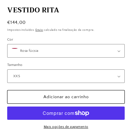
VESTIDO RITA
Preço
€144,00
normal
Impostos incluídos.
Envio
calculado na finalização da compra.
Cor
Tamanho
Adicionar ao carrinho
Mais opções de pagamento